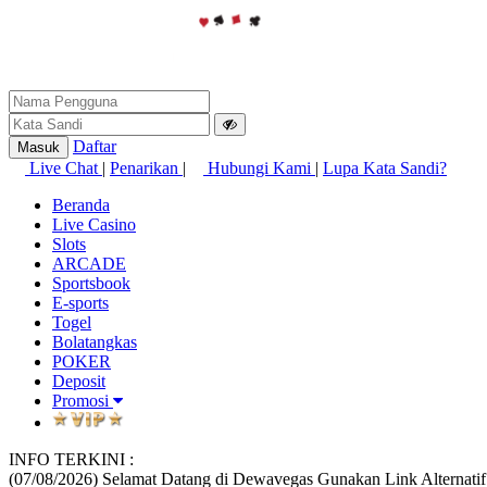
Daftar
Masuk
Live Chat
|
Penarikan
|
Hubungi Kami
|
Lupa Kata Sandi?
Beranda
Live Casino
Slots
ARCADE
Sportsbook
E-sports
Togel
Bolatangkas
POKER
Deposit
Promosi
INFO TERKINI :
(07/08/2026)
Selamat Datang di Dewavegas Gunakan Link Alternatif 