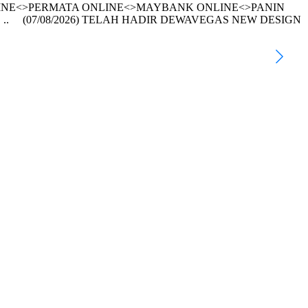
LINE<>PERMATA ONLINE<>MAYBANK ONLINE<>PANIN
E ..
(07/08/2026)
TELAH HADIR DEWAVEGAS NEW DESIGN