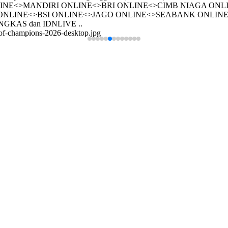
LINE<>MANDIRI ONLINE<>BRI ONLINE<>CIMB NIAGA ON
ONLINE<>BSI ONLINE<>JAGO ONLINE<>SEABANK ONLIN
NGKAS dan IDNLIVE ..