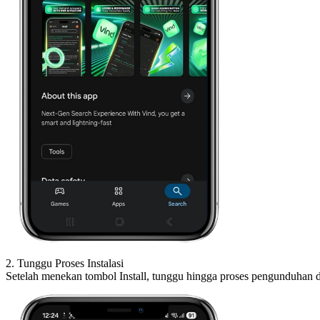
2. Tunggu Proses Instalasi
Setelah menekan tombol Install, tunggu hingga proses pengunduhan da