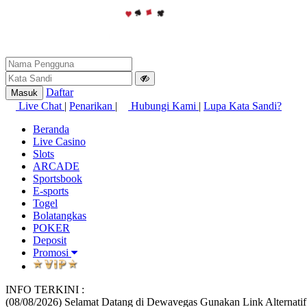
Daftar
Masuk
Live Chat
|
Penarikan
|
Hubungi Kami
|
Lupa Kata Sandi?
Beranda
Live Casino
Slots
ARCADE
Sportsbook
E-sports
Togel
Bolatangkas
POKER
Deposit
Promosi
INFO TERKINI :
(08/08/2026)
Selamat Datang di Dewavegas Gunakan Link Alternatif 