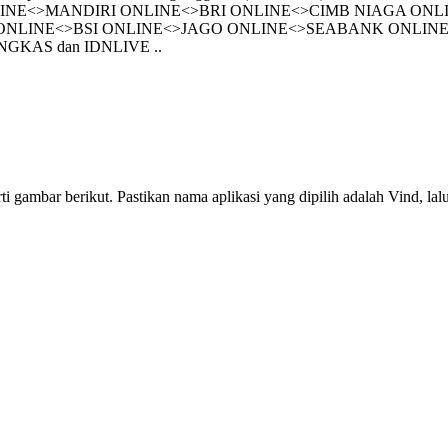
LINE<>MANDIRI ONLINE<>BRI ONLINE<>CIMB NIAGA ON
ONLINE<>BSI ONLINE<>JAGO ONLINE<>SEABANK ONLIN
NGKAS dan IDNLIVE ..
 gambar berikut. Pastikan nama aplikasi yang dipilih adalah Vind, lalu