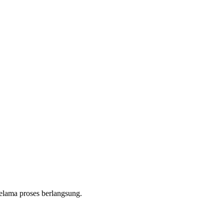
selama proses berlangsung.