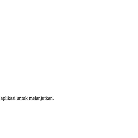
 aplikasi untuk melanjutkan.