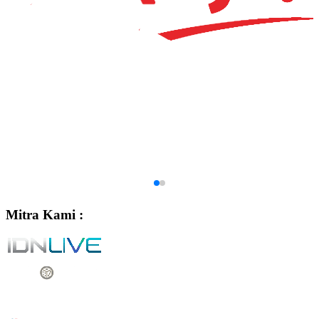
Mitra Kami :