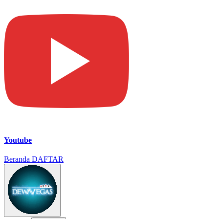
Youtube
Beranda
DAFTAR