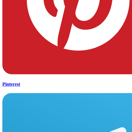
Pinterest