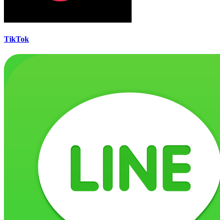
TikTok