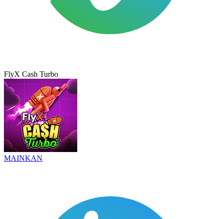
FlyX Cash Turbo
MAINKAN