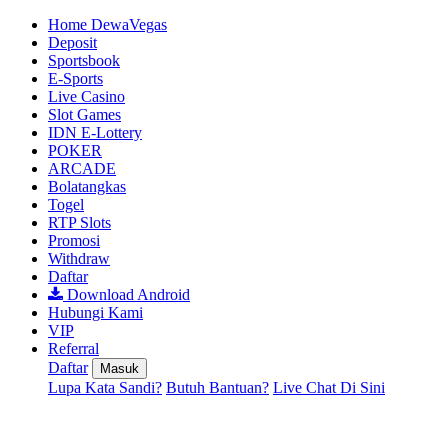
Home DewaVegas
Deposit
Sportsbook
E-Sports
Live Casino
Slot Games
IDN E-Lottery
POKER
ARCADE
Bolatangkas
Togel
RTP Slots
Promosi
Withdraw
Daftar
Download Android
Hubungi Kami
VIP
Referral
Daftar
Masuk
Lupa Kata Sandi?
Butuh Bantuan?
Live Chat Di Sini