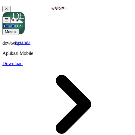
✕
Daftar
Masuk
Beranda
dewavegas
Aplikasi Mobile
Download