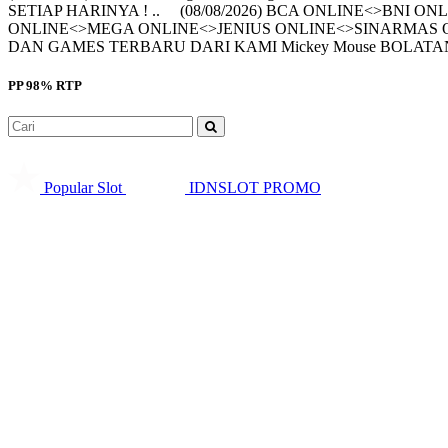
SETIAP HARINYA ! ..
(08/08/2026)
BCA ONLINE<>BNI ON
ONLINE<>MEGA ONLINE<>JENIUS ONLINE<>SINARMAS 
DAN GAMES TERBARU DARI KAMI Mickey Mouse BOLATA
PP 98% RTP
Popular Slot
IDNSLOT
PROMO