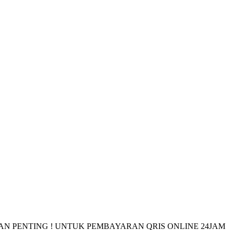
N PENTING ! UNTUK PEMBAYARAN QRIS ONLINE 24JAM