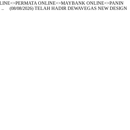
ONLINE<>PERMATA ONLINE<>MAYBANK ONLINE<>PANIN
E ..
(08/08/2026)
TELAH HADIR DEWAVEGAS NEW DESIGN