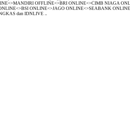
LINE<>MANDIRI OFFLINE<>BRI ONLINE<>CIMB NIAGA O
ONLINE<>BSI ONLINE<>JAGO ONLINE<>SEABANK ONLIN
NGKAS dan IDNLIVE ..