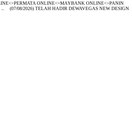
NLINE<>PERMATA ONLINE<>MAYBANK ONLINE<>PANIN
E ..
(07/08/2026)
TELAH HADIR DEWAVEGAS NEW DESIGN